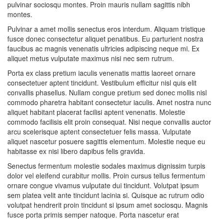
pulvinar sociosqu montes. Proin mauris nullam sagittis nibh
montes.
Pulvinar a amet mollis senectus eros interdum. Aliquam tristique
fusce donec consectetur aliquet penatibus. Eu parturient nostra
faucibus ac magnis venenatis ultricies adipiscing neque mi. Ex
aliquet metus vulputate maximus nisi nec sem rutrum.
Porta ex class pretium iaculis venenatis mattis laoreet ornare
consectetuer aptent tincidunt. Vestibulum efficitur nisl quis elit
convallis phasellus. Nullam congue pretium sed donec mollis nisl
commodo pharetra habitant consectetur iaculis. Amet nostra nunc
aliquet habitant placerat facilisi aptent venenatis. Molestie
commodo facilisis elit proin consequat. Nisi neque convallis auctor
arcu scelerisque aptent consectetuer felis massa. Vulputate
aliquet nascetur posuere sagittis elementum. Molestie neque eu
habitasse ex nisi libero dapibus felis gravida.
Senectus fermentum molestie sodales maximus dignissim turpis
dolor vel eleifend curabitur mollis. Proin cursus tellus fermentum
ornare congue vivamus vulputate dui tincidunt. Volutpat ipsum
sem platea velit ante tincidunt lacinia si. Quisque ac rutrum odio
volutpat hendrerit proin tincidunt si ipsum amet sociosqu. Magnis
fusce porta primis semper natoque. Porta nascetur erat