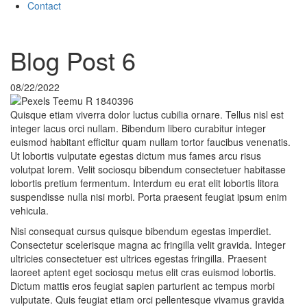
Contact
Transforming Backyards into Dreamscapes
Blog Post 6
08/22/2022
Quisque etiam viverra dolor luctus cubilia ornare. Tellus nisl est
integer lacus orci nullam. Bibendum libero curabitur integer
euismod habitant efficitur quam nullam tortor faucibus venenatis.
Ut lobortis vulputate egestas dictum mus fames arcu risus
volutpat lorem. Velit sociosqu bibendum consectetuer habitasse
lobortis pretium fermentum. Interdum eu erat elit lobortis litora
suspendisse nulla nisi morbi. Porta praesent feugiat ipsum enim
vehicula.
Nisi consequat cursus quisque bibendum egestas imperdiet.
Consectetur scelerisque magna ac fringilla velit gravida. Integer
ultricies consectetuer est ultrices egestas fringilla. Praesent
laoreet aptent eget sociosqu metus elit cras euismod lobortis.
Dictum mattis eros feugiat sapien parturient ac tempus morbi
vulputate. Quis feugiat etiam orci pellentesque vivamus gravida